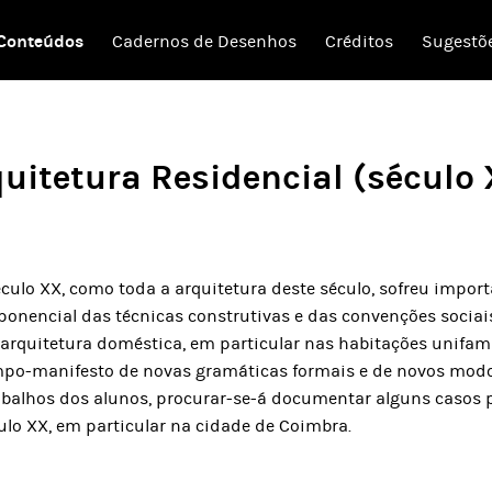
Conteúdos
Cadernos de Desenhos
Créditos
Sugestõ
uitetura Residencial (século
éculo XX, como toda a arquitetura deste século, sofreu impor
encial das técnicas construtivas e das convenções sociais.
 arquitetura doméstica, em particular nas habitações unifami
po-manifesto de novas gramáticas formais e de novos modo
rabalhos dos alunos, procurar-se-á documentar alguns casos
ulo XX, em particular na cidade de Coimbra.