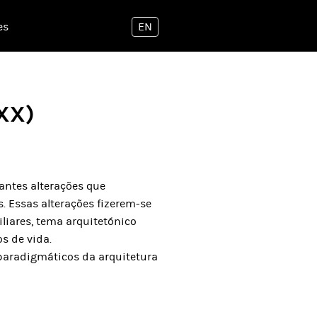
es
EN
 XX)
tantes alterações que
 Essas alterações fizerem-se
liares, tema arquitetónico
s de vida.
 paradigmáticos da arquitetura