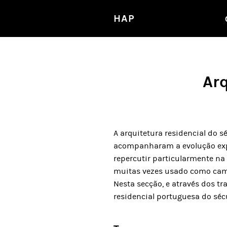
HAP
Arq
A arquitetura residencial do s
acompanharam a evolução expon
repercutir particularmente na
muitas vezes usado como cam
Nesta secção, e através dos t
residencial portuguesa do séc