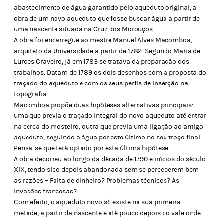
abastecimento de água garantido pelo aqueduto original, a
obra de um novo aqueduto que fosse buscar água a partir de
uma nascente situada na Cruz dos Morouços.
A obra foi encarregue ao mestre Manuel Alves Macomboa,
arquiteto da Universidade a partir de 1782. Segundo Maria de
Lurdes Craveiro, já em 1783 se tratava da preparação dos
trabalhos. Datam de 1789 os dois desenhos com a proposta do
traçado do aqueduto e com os seus perfis de inserção na
topografia.
Macomboa propõe duas hipóteses alternativas principais:
uma que previa o traçado integral do novo aqueduto até entrar
na cerca do mosteiro; outra que previa uma ligação ao antigo
aqueduto, seguindo a água por este último no seu troço final.
Pensa-se que terá optado por esta última hipótese.
A obra decorreu ao longo da década de 1790 e inícios do século
XIX, tendo sido depois abandonada sem se perceberem bem
as razões – Falta de dinheiro? Problemas técnicos? As
invasões francesas?
Com efeito, o aqueduto novo só existe na sua primeira
metade, a partir da nascente e até pouco depois do vale onde